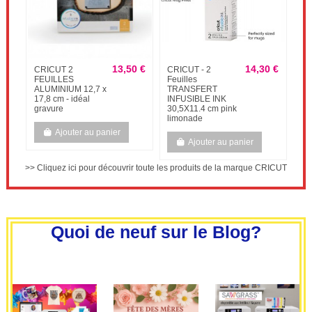
0 €
13,50 €
14,30 €
CRICUT 2
CRICUT - 2
CR
FEUILLES
Feuilles
rai
ALUMINIUM 12,7 x
TRANSFERT
po
17,8 cm - idéal
INFUSIBLE INK
OU 
gravure
30,5X11.4 cm pink
ex
limonade
Ajouter au panier
Ajouter au panier
>> Cliquez ici pour découvrir toute les produits de la marque CRICUT
Quoi de neuf sur le Blog?