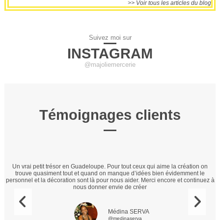
>> Voir tous les articles du blog
Suivez moi sur
INSTAGRAM
@majoliemercerie
Témoignages clients
s
Un vrai petit trésor en Guadeloupe. Pour tout ceux qui aime la création on
s
trouve quasiment tout et quand on manque d’idées bien évidemment le
c
personnel et la décoration sont là pour nous aider. Merci encore et continuez à
nous donner envie de créer
Médina SERVA
@medinaserva