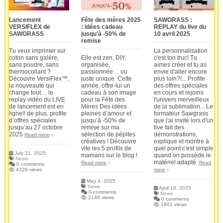
Lancement
Fête des mères 2025
SAWGRASS :
VERSIFLEX de
: idées cadeau
REPLAY du live du
SAWGRASS
jusqu'à -50% de
10 avril 2025
remise
Tu veux imprimer sur
La personnalisation
coton sans galère,
Elle est zen, DIY,
c'est ton truc! Tu
sans poudre, sans
organisée,
aimes créer et tu as
thermocollant ?
passionnée… ou
envie d'aller encore
Découvre VersiFlex™,
juste unique Cette
plus loin?!... Profite
la nouveauté qui
année, offre-lui un
des offres spéciales
change tout… le
cadeau à son image
en cours et rejoins
replay vidéo du LIVE
pour la Fête des
l'univers merveilleux
de lancement est en
Mères Des idées
de la sublimation... Le
ligne!! de plus, profite
pleines d’amour et
formateur Sawgrass
d’offres spéciales
jusqu’à -50% de
que j'ai invité lors d'un
jusqu’au 27 octobre
remise sur ma
live fait des
2025
sélection de pépites
démonstrations,
Read more
créatives ! Découvre
explique et montre à
vite les 5 profils de
quel point c'est simple
July 31, 2025
mamans sur le blog !
quand on possède le
News
matériel adapté.
Read more
Read
0 comments
4328 views
more
May 4, 2025
News
April 10, 2025
0 comments
News
2146 views
0 comments
1801 views