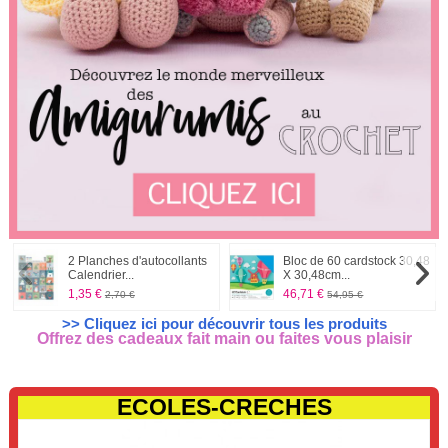
2 Planches d'autocollants
Bloc de 60 cardstock 30,48
Calendrier...
X 30,48cm...
1,35 €
46,71 €
2,70 €
54,95 €
>> Cliquez ici pour découvrir tous les produits
Offrez des cadeaux fait main ou faites vous plaisir
ECOLES-CRECHES