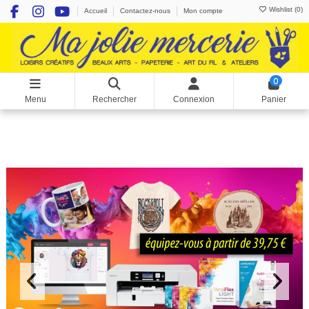
Wishlist (
0
)
Accueil
Contactez-nous
Mon compte
0
Menu
Rechercher
Connexion
Panier