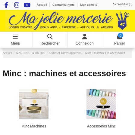
Wishlist (
0
)
Accueil
Contactez-nous
Mon compte
0
Menu
Rechercher
Connexion
Panier
Accueil
MACHINES & OUTILS
Outils et autres appareils
Minc : machines et accessoires
Minc : machines et accessoires
Minc Machines
Accessoires Minc