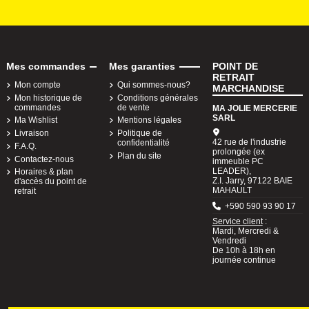
Mes commandes
Mes garanties
POINT DE
RETRAIT
Mon compte
Qui sommes-nous?
MARCHANDISE
Mon historique de
Conditions générales
commandes
de vente
MA JOLIE MERCERIE
SARL
Ma Wishlist
Mentions légales
Livraison
Politique de
42 rue de l'industrie
confidentialité
F.A.Q.
prolongée (ex
Plan du site
Contactez-nous
immeuble PC
LEADER),
Horaires & plan
Z.I. Jarry, 97122 BAIE
d'accès du point de
MAHAULT
retrait
+590 590 93 90 17
Service client
:
Mardi, Mercredi &
Vendredi
De 10h à 18h en
journée continue