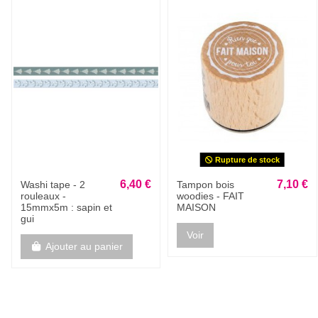
Rupture de stock
6,40 €
7,10 €
Washi tape - 2
Tampon bois
rouleaux -
woodies - FAIT
15mmx5m : sapin et
MAISON
gui
Voir
Ajouter au panier