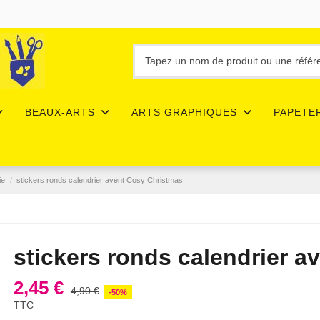
BEAUX-ARTS
ARTS GRAPHIQUES
PAPETE
ie
stickers ronds calendrier avent Cosy Christmas
stickers ronds calendrier 
2,45 €
4,90 €
-50%
TTC