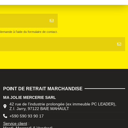
emande à l'aide du formulaire de contact.
POINT DE RETRAIT MARCHANDISE
MA JOLIE MERCERIE SARL
42 rue de l'industrie prolongée (ex immeuble PC LEADER),
Z.I. Jarry, 97122 BAIE MAHAULT
+590 590 93 90 17
Service client
:
Mardi, Mercredi & Vendredi