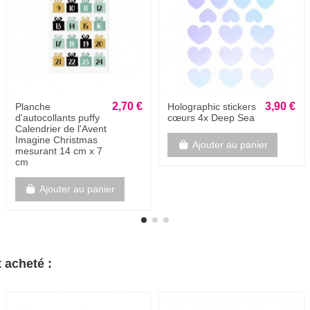
6,00 €
4,60 €
Carte Postale -
Epoxy stickers
POSTAL DE
bonbons Noël
CUMPLEAÑOS - Lo
mejor de ti es lo que
Ajouter au panier
te hace tan tú -
Espagnol
Ajouter au panier
 acheté :