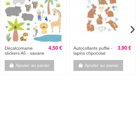
Rupture de stock
5,60 €
24,67 €
Alphabet doré
Album photos -
autocollants pailletés
Seuls les meilleurs
- 300p
grands-parents ont
des petits-enfants
fantastiques -...
Voir
Ajouter au panier