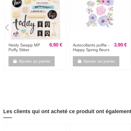
6,00 €
6,95 €
Carte Postale badge
Bloc 12 feuilles de
- Je suis ton fan
stickers de noël :
numéro 1
Beary Christmas
Ajouter au panier
Ajouter au panier
Les clients qui ont acheté ce produit ont également