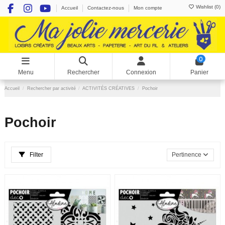
Wishlist (
0
)
Accueil
Contactez-nous
Mon compte
0
Menu
Rechercher
Connexion
Panier
Accueil
Rechercher par activité
ACTIVITÉS CRÉATIVES
Pochoir
Pochoir
Filter
Pertinence