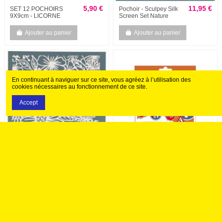
5,90 €
11,95 €
SET 12 POCHOIRS
Pochoir - Sculpey Silk
9X9cm - LICORNE
Screen Set Nature
Ajouter au panier
Ajouter au panier
En continuant à naviguer sur ce site, vous agréez à l’utilisation des
cookies nécessaires au fonctionnement de ce site.
Accept
11,95 €
13,00 €
Pochoir - Sculpey Silk
LOT DE 12 POCHOIRS
Screen Set Florals
SECURITE ROUTIERE
Ajouter au panier
Ajouter au panier