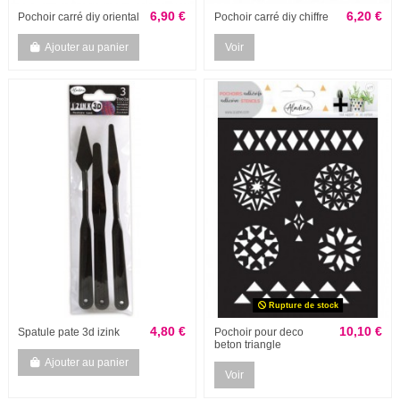
6,90 €
6,20 €
Pochoir carré diy oriental
Pochoir carré diy chiffre
Ajouter au panier
Voir
Rupture de stock
4,80 €
10,10 €
Spatule pate 3d izink
Pochoir pour deco
beton triangle
Ajouter au panier
Voir