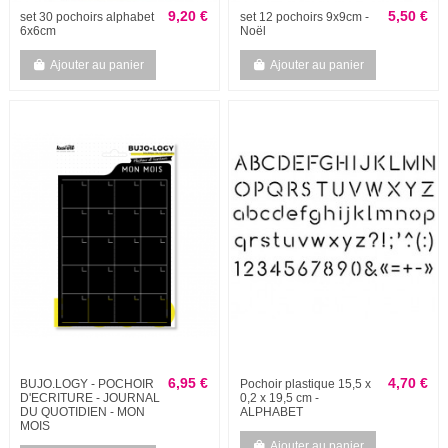
9,20 €
5,50 €
set 30 pochoirs alphabet
set 12 pochoirs 9x9cm -
6x6cm
Noël
Ajouter au panier
Ajouter au panier
6,95 €
4,70 €
BUJO.LOGY - POCHOIR
Pochoir plastique 15,5 x
D'ECRITURE - JOURNAL
0,2 x 19,5 cm -
DU QUOTIDIEN - MON
ALPHABET
MOIS
Ajouter au panier