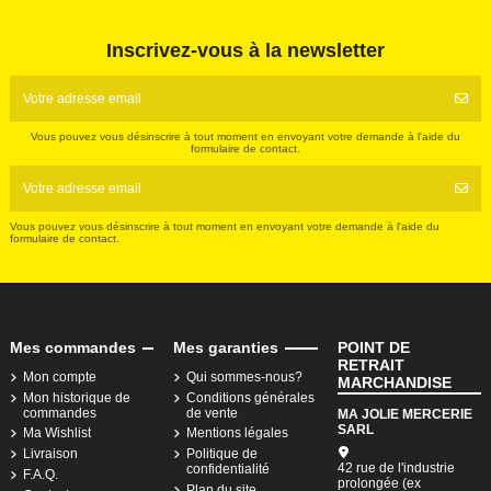
Inscrivez-vous à la newsletter
Vous pouvez vous désinscrire à tout moment en envoyant votre demande à l'aide du
formulaire de contact.
Vous pouvez vous désinscrire à tout moment en envoyant votre demande à l'aide du
formulaire de contact.
Mes commandes
Mes garanties
POINT DE
RETRAIT
Mon compte
Qui sommes-nous?
MARCHANDISE
Mon historique de
Conditions générales
commandes
de vente
MA JOLIE MERCERIE
SARL
Ma Wishlist
Mentions légales
Livraison
Politique de
42 rue de l'industrie
confidentialité
F.A.Q.
prolongée (ex
Plan du site