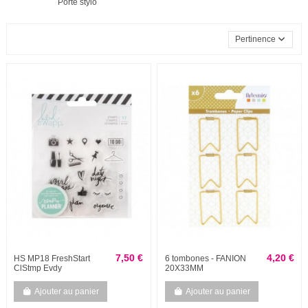
Porte stylo
Pertinence
7,50 €
4,20 €
HS MP18 FreshStart
6 tombones - FANION
ClStmp Evdy
20X33MM
Ajouter au panier
Ajouter au panier