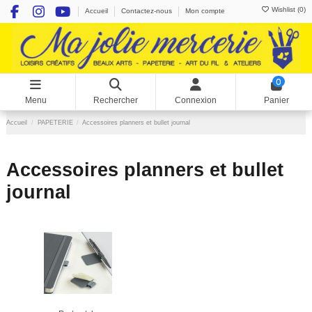
Wishlist (
0
)
Accueil
Contactez-nous
Mon compte
0
Menu
Rechercher
Connexion
Panier
Accueil
PAPETERIE
Accessoires planners et bullet journal
Accessoires planners et bullet
journal