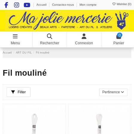
Wishlist (
0
)
Accueil
Contactez-nous
Mon compte
0
Menu
Rechercher
Connexion
Panier
Accueil
ART DU FIL
Fil mouliné
Fil mouliné
Filter
Pertinence