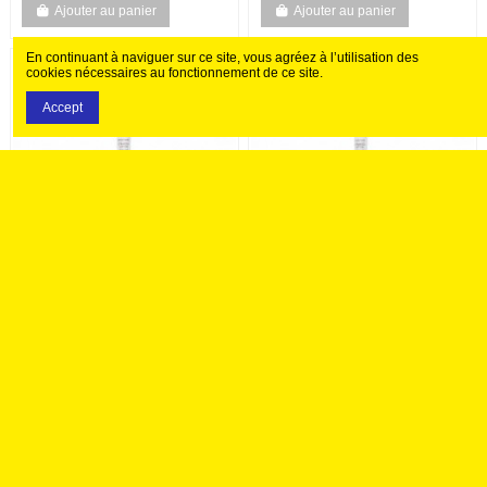
Ajouter au panier
Ajouter au panier
En continuant à naviguer sur ce site, vous agréez à l’utilisation des
cookies nécessaires au fonctionnement de ce site.
Accept
1,20 €
1,20 €
Fil à broder Rico Design
Fil à broder Rico Design
100% coton égyptien 8m
100% coton égyptien 8m
- MOULINE ROUGE 01 -
- MOULINE ROUGE 02 -
N°036
N°037
Ajouter au panier
Ajouter au panier