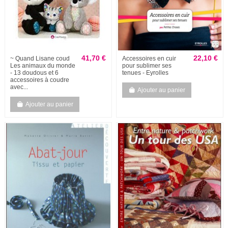
41,70 €
22,10 €
~ Quand Lisane coud
Accessoires en cuir
Les animaux du monde
pour sublimer ses
- 13 doudous et 6
tenues - Eyrolles
accessoires à coudre
avec...
Ajouter au panier
Ajouter au panier