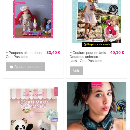
Rupture de stock
33,40 €
40,10 €
~ Poupées et doudous -
~ Couture pour enfants -
CreaPassions
Doudous animaux et
sacs - CreaPassions
Ajouter au panier
Voir