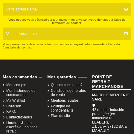
Vous pouvez vous désinscrire à tout moment en envoyant votre demande à l'aide du
formulaire de contact.
Vous pouvez vous désinscrire à tout moment en envoyant votre demande à l'aide du
formulaire de contact.
Mes commandes
Mes garanties
POINT DE
RETRAIT
Mon compte
Qui sommes-nous?
MARCHANDISE
Mon historique de
Conditions générales
commandes
de vente
MA JOLIE MERCERIE
SARL
Ma Wishlist
Mentions légales
Livraison
Politique de
42 rue de l'industrie
confidentialité
F.A.Q.
prolongée (ex
Plan du site
Contactez-nous
immeuble PC
LEADER),
Horaires & plan
Z.I. Jarry, 97122 BAIE
d'accès du point de
MAHAULT
retrait