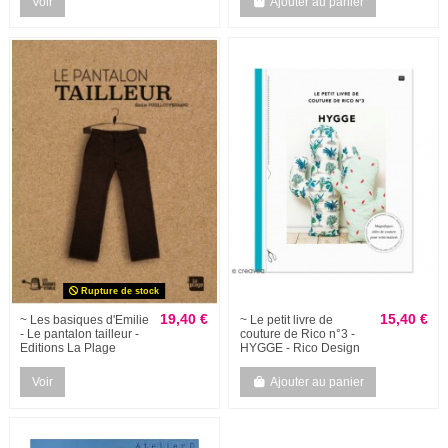
Voir
Ajouter au panier
Rupture de stock
19,40 €
15,40 €
~ Les basiques d'Emilie
~ Le petit livre de
- Le pantalon tailleur -
couture de Rico n°3 -
Editions La Plage
HYGGE - Rico Design
Voir
Ajouter au panier