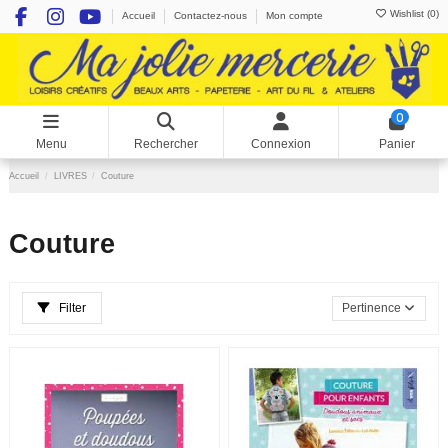
Wishlist (
0
)
Accueil
Contactez-nous
Mon compte
0
Menu
Rechercher
Connexion
Panier
Accueil
LIVRES
Couture
Couture
Filter
Pertinence