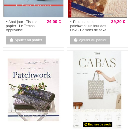
24,00 €
39,20 €
~ Abat-jour - Tissu et
~ Entre nature et
papier - Le Temps
patchwork, un tour des
Apprivoisé
USA - Editions de saxe
Ajouter au panier
Ajouter au panier
Rupture de stock