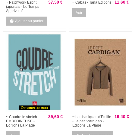
37,30 €
11,60 €
~ Patchwork Esprit
~ Cabas - Tana Editions
japonais - Le Temps
Apprivoisé
Voir
Ajouter au panier
Rupture de stock
39,60 €
19,40 €
~ Coudre le stretch -
~ Les basiques d'Emilie
EMBOBINEUSE -
- Le petit cardigan -
Editions La Plage
Editions La Plage