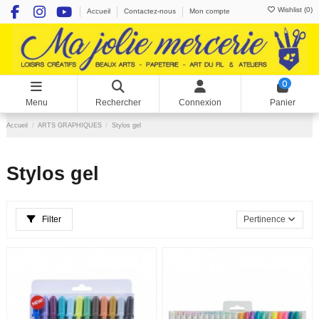
Wishlist (
0
)
Accueil
Contactez-nous
Mon compte
0
Menu
Rechercher
Connexion
Panier
Accueil
ARTS GRAPHIQUES
Stylos gel
Stylos gel
Filter
Pertinence