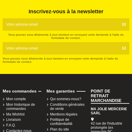
Inscrivez-vous à la newsletter
Vous pouvez vous désinscrire à tout moment en envoyant votre demande à l'aide du
formulaire de contact.
Vous pouvez vous désinscrire à tout moment en envoyant votre demande à l'aide du
formulaire de contact.
Mes commandes
Mes garanties
POINT DE
RETRAIT
Mon compte
Qui sommes-nous?
MARCHANDISE
Mon historique de
Conditions générales
commandes
de vente
MA JOLIE MERCERIE
SARL
Ma Wishlist
Mentions légales
Livraison
Politique de
42 rue de l'industrie
confidentialité
F.A.Q.
prolongée (ex
Plan du site
Contactez-nous
immeuble PC