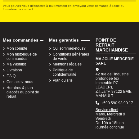
Vous pouvez vous désinscrire à tout moment en envoyant votre demande à l'aide du
formulaire de contact.
Mes commandes
Mes garanties
POINT DE
RETRAIT
Mon compte
Qui sommes-nous?
MARCHANDISE
Mon historique de
Conditions générales
commandes
de vente
MA JOLIE MERCERIE
SARL
Ma Wishlist
Mentions légales
Livraison
Politique de
42 rue de l'industrie
confidentialité
F.A.Q.
prolongée (ex
Plan du site
Contactez-nous
immeuble PC
LEADER),
Horaires & plan
Z.I. Jarry, 97122 BAIE
d'accès du point de
MAHAULT
retrait
+590 590 93 90 17
Service client
:
Mardi, Mercredi &
Vendredi
De 10h à 18h en
journée continue