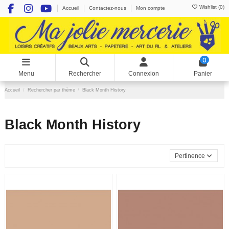
Wishlist (
0
)
Accueil
Contactez-nous
Mon compte
0
Menu
Rechercher
Connexion
Panier
Accueil
Rechercher par thème
Black Month History
Black Month History
Pertinence