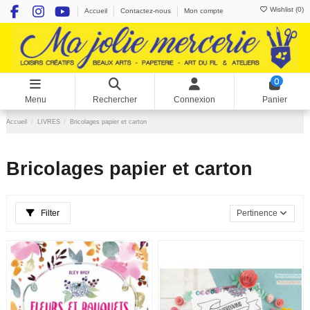
Wishlist (
0
)
Accueil
Contactez-nous
Mon compte
0
Menu
Rechercher
Connexion
Panier
Accueil
LIVRES
Bricolages papier et carton
Bricolages papier et carton
Filter
Pertinence