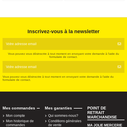
Inscrivez-vous à la newsletter
Vous pouvez vous désinscrire à tout moment en envoyant votre demande à l'aide du
formulaire de contact.
Vous pouvez vous désinscrire à tout moment en envoyant votre demande à l'aide du
formulaire de contact.
Mes commandes
Mes garanties
POINT DE
RETRAIT
Mon compte
Qui sommes-nous?
MARCHANDISE
Mon historique de
Conditions générales
commandes
de vente
MA JOLIE MERCERIE