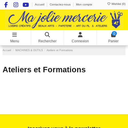
Wishlist (
0
)
Accueil
Contactez-nous
Mon compte
0
Menu
Rechercher
Connexion
Panier
Accueil
MACHINES & OUTILS
Ateliers et Formations
Ateliers et Formations
There are no products.