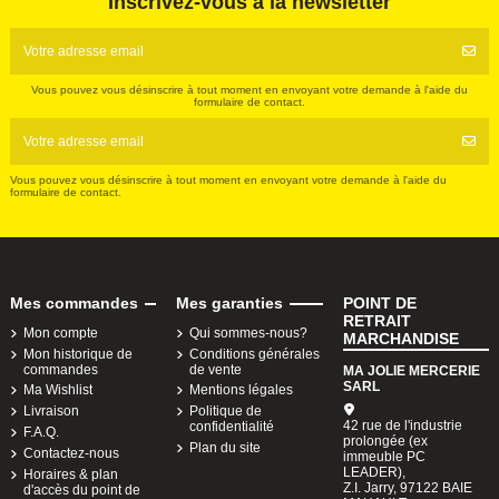
Inscrivez-vous à la newsletter
Vous pouvez vous désinscrire à tout moment en envoyant votre demande à l'aide du
formulaire de contact.
Vous pouvez vous désinscrire à tout moment en envoyant votre demande à l'aide du
formulaire de contact.
Mes commandes
Mes garanties
POINT DE
RETRAIT
Mon compte
Qui sommes-nous?
MARCHANDISE
Mon historique de
Conditions générales
commandes
de vente
MA JOLIE MERCERIE
SARL
Ma Wishlist
Mentions légales
Livraison
Politique de
42 rue de l'industrie
confidentialité
F.A.Q.
prolongée (ex
Plan du site
Contactez-nous
immeuble PC
LEADER),
Horaires & plan
Z.I. Jarry, 97122 BAIE
d'accès du point de