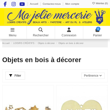
Wishlist (
0
)
Accueil
Contactez-nous
Mon compte
0
Menu
Rechercher
Connexion
Panier
Accueil
LOISIRS CRÉATIFS
Objets à décorer
Objets en bois à décorer
Objets en bois à décorer
Filter
Pertinence