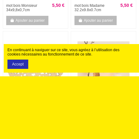
5,50 €
5,50 €
mot bois Monsieur
mot bois Madame
34x9,8x0,7cm
32.2x9.8x0.7cm
Ajouter au panier
Ajouter au panier
En continuant à naviguer sur ce site, vous agréez à l’utilisation des
cookies nécessaires au fonctionnement de ce site.
Accept
11,90 €
5,50 €
coeur en coeurs
set de 3 gros oeuf en bois
35x31.8x0.5cm
emboitables 3D
Ajouter au panier
Ajouter au panier