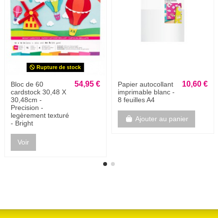
Rupture de stock
54,95 €
39,95 €
Bloc de 60
Bloc de 36 feuilles
cardstock 30,48 X
- cardstock
30,48cm -
imprimé
legèrement texturé
recto/verso + foil
216g/m2-
doré 30,5 X30,5 -
SUMMER
Joyful...
Ajouter au panier
Voir