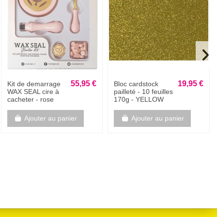
Rupture de stock
55,95 €
126,90 €
KIT DE
WR TOOL - The
TRANSFERT FOIL
work all in one -
massicot 12 en 1
Ajouter au panier
Voir