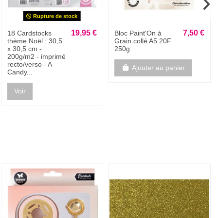
19,95 €
22,10 €
Bloc cardstock
BLOC DE 12
pailleté - 10 feuilles
CARDSTOCK
170g -
TEXTURÉS 30,5 x
CINDERELLA
30,5cm - 230g/m2
BLUE
- couleurs vives
Ajouter au panier
Ajouter au panier