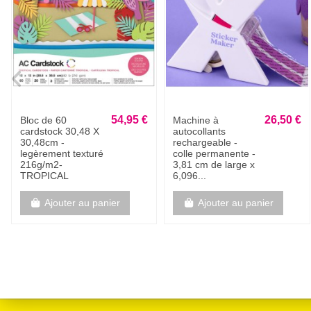
55,95 €
19,95 €
Kit de demarrage
Bloc cardstock
WAX SEAL cire à
pailleté - 10 feuilles
cacheter - rose
170g - YELLOW
Ajouter au panier
Ajouter au panier