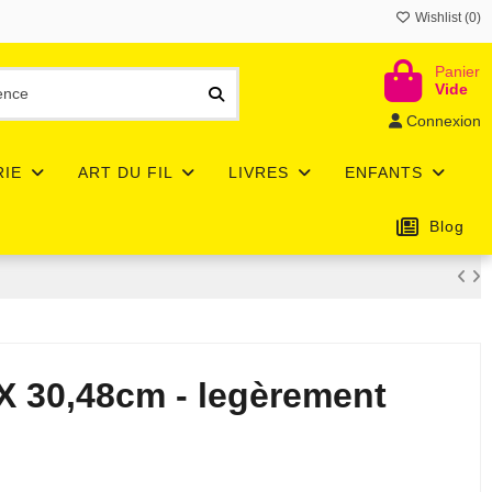
Wishlist (
0
)
Panier
Vide
Connexion
RIE
ART DU FIL
LIVRES
ENFANTS
Blog
 X 30,48cm - legèrement