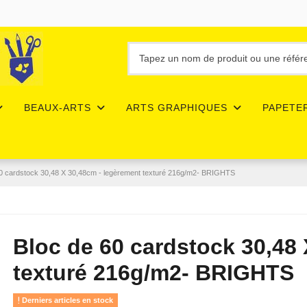
BEAUX-ARTS
ARTS GRAPHIQUES
PAPETE
60 cardstock 30,48 X 30,48cm - legèrement texturé 216g/m2- BRIGHTS
Bloc de 60 cardstock 30,48
texturé 216g/m2- BRIGHTS
Derniers articles en stock