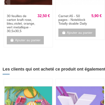
19,95 €
19,95 €
Bloc cardstock
Bloc cardstock
pailleté - 10 feuilles
pailleté - 10 feuilles
170g -
170g - SILVER
CHAMPAGNE
Ajouter au panier
Ajouter au panier
Les clients qui ont acheté ce produit ont également