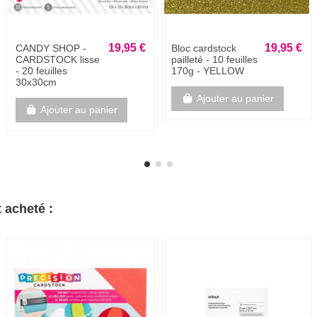
19,95 €
54,95 €
Bloc cardstock
Bloc de 60
pailleté - 10 feuilles
cardstock 30,48 X
170g - PURPLE
30,48cm -
legèrement texturé
216g/m2-
Ajouter au panier
TROPICAL
Ajouter au panier
 acheté :